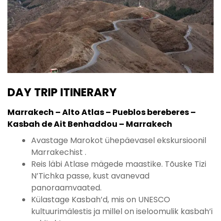
DAY TRIP ITINERARY
Marrakech – Alto Atlas – Pueblos bereberes –
Kasbah de Ait Benhaddou – Marrakech
Avastage Marokot ühepäevasel ekskursioonil
Marrakechist .
Reis läbi Atlase mägede maastike. Tõuske Tizi
N’Tichka passe, kust avanevad
panoraamvaated.
Külastage Kasbah’d, mis on UNESCO
kultuurimälestis ja millel on iseloomulik kasbah’i