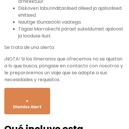
arhitektuur.
Diskoveri labürinditaolised alleed ja ajaloolised
ehitised.
Nautige lõunasööki vaatega.
Tagasi Marrakechi pärast sukeldumist ajaloost
ja looduse ilust.
Se trata de una alerta
¡NOTA! Si los itinerarios que ofrecemos no se ajustan
a lo que busca, póngase en contacto con nosotros y
le prepararemos un viaje que se adapte a sus
necesidades y requisitos.
×
Dismiss Alert
Qué incluye esta